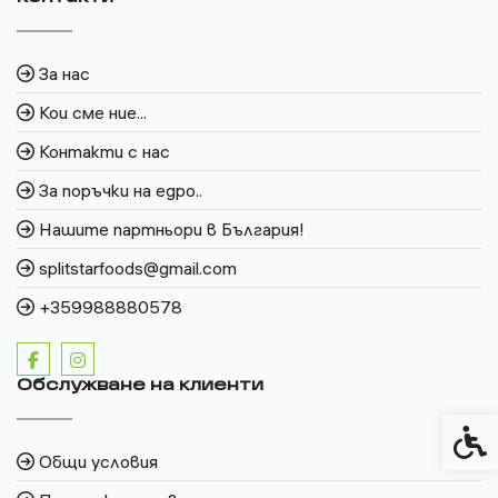
За нас
Кои сме ние...
Контакти с нас
За поръчки на едро..
Нашите партньори в България!
splitstarfoods@gmail.com
+359988880578
Обслужване на клиенти
Спец
Общи условия