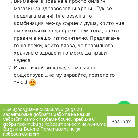
Внимание !!! Това не е просто онлайн
магазин за здравословни храни.. Тук се
предлага магия! Тя е резултат от
комбинация между сърце и душа, които ние
сме вложили за да превърнем това, което
правим в нещо изключително. Предлагаме
го на всеки, които вярва, че правилното
хранене е здраве и то може да прави
чудеса.
И ако някой ви каже, че магия не
съществува....не му вярвайте, пратете го
тук...!
Ние използваме бисквитки, за да ви
гарантираме добрата работа на нашия
уебсайт, като спазваме всички правила и
Разбрах
0
добри практики за поверителност на личните
Ви данни.
Вижте Политиката ни за
Свържете се с
поверителност
Категории
Моят профил
Моята количка
нас